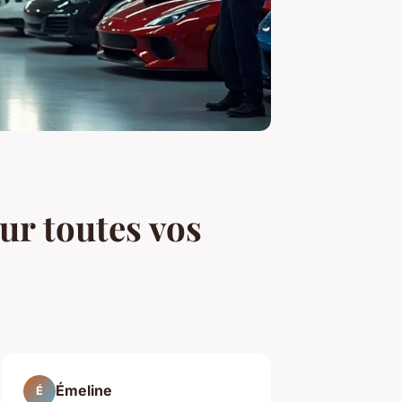
ur toutes vos
Émeline
É