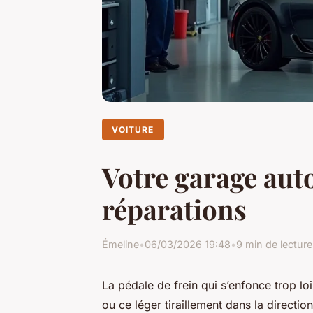
VOITURE
Votre garage aut
réparations
Émeline
•
06/03/2026 19:48
•
9 min de lecture
La pédale de frein qui s’enfonce trop loi
ou ce léger tiraillement dans la directi