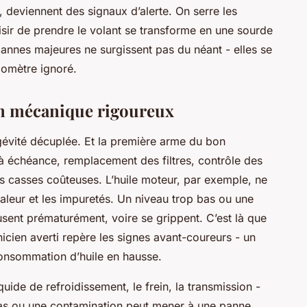
, deviennent des signaux d’alerte. On serre les
laisir de prendre le volant se transforme en une sourde
pannes majeures ne surgissent pas du néant - elles se
lomètre ignoré.
en mécanique rigoureux
gévité décuplée. Et la première arme du bon
 à échéance, remplacement des filtres, contrôle des
es casses coûteuses. L’huile moteur, par exemple, ne
chaleur et les impuretés. Un niveau trop bas ou une
’usent prématurément, voire se grippent. C’est là que
nicien averti repère les signes avant-coureurs - un
onsommation d’huile en hausse.
liquide de refroidissement, le frein, la transmission -
 bas ou une contamination peut mener à une panne