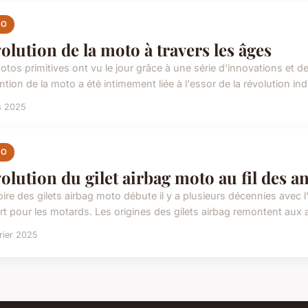
TO
volution de la moto à travers les âges
otos primitives ont vu le jour grâce à une série d'innovations et de
ntion de la moto a été intimement liée à l'essor de la révolution indu
s 2025
TO
volution du gilet airbag moto au fil des a
oire des gilets airbag moto débute il y a plusieurs décennies avec 
rt pour les motards. Les origines des gilets airbag remontent aux a
rier 2025