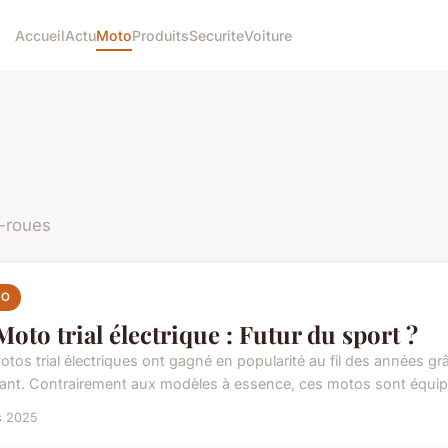
Accueil
Actu
Moto
Produits
Securite
Voiture
x-roues
TO
Moto trial électrique : Futur du sport ?
otos trial électriques ont gagné en popularité au fil des années 
ant. Contrairement aux modèles à essence, ces motos sont équipée
s 2025