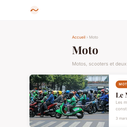
Accueil
› Moto
Moto
Motos, scooters et deu
MO
Le 
Les m
const
3 mar