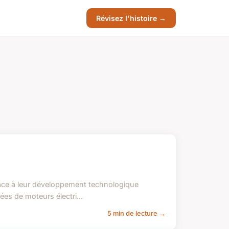
Révisez l'histoire →
grâce à leur développement technologique
s de moteurs électri...
5 min de lecture →