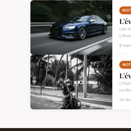
MO
L'é
Les m
L'inve
8 mar
MO
L'é
L'hist
confo
26 fév