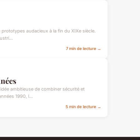
 prototypes audacieux à la fin du XIXe siècle.
stri...
7 min de lecture →
nnées
l'idée ambitieuse de combiner sécurité et
nnées 1990, l...
5 min de lecture →