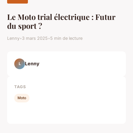
Le Moto trial électrique : Futur
du sport ?
Lenny
•
3 mars 2025
•
5 min de lecture
Lenny
L
TAGS
Moto