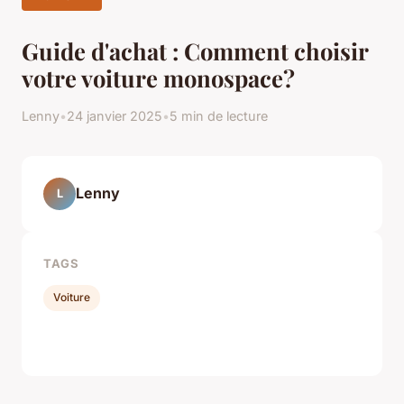
Guide d'achat : Comment choisir
votre voiture monospace?
Lenny
•
24 janvier 2025
•
5 min de lecture
Lenny
L
TAGS
Voiture